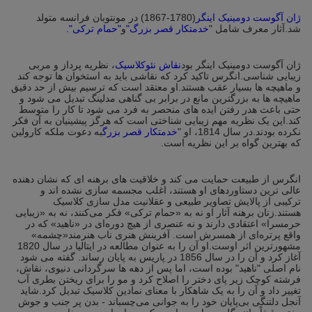
ژان آگوست دومینیک اینگر
(1780-1867) در مونتوبان فرانسه متولد
شد.آثار معرف شامل "
خدمتکار قصر بزرگ"
و
"حمام ترکی".
ژان آگوست دومینیک اینگر بود
نقاش نئوکلاسیک
، نظریه پرداز و مربی
زیبایی شناسی.انگرس تاکید کرد که نقاشی باید به استخوان ها توجه کند
و ماهیچه ها بسیار عقب هستند.او معتقد است که ترسیم بیش از حد دقیق
ماهیچه ها به بزرگترین مانع در برابر بی گناهی مدلینگ تبدیل می شود و
حتی باعث هدر رفتن ایده های منحصر به فرد می شود تا کار را متوسط ​​
کند.این یک نظریه مهم زیبایی شناختی است که هرگز پیشینیان به آن فکر
نکرده بودند.در سال 1814، او "
خدمتکار قصر بزرگ
به دعوت ملکه کارولین
که بهترین گواه بر این نظریه است.
انگرس از طبیعت حمایت می کند و خلاقیت های برهنه ای که نشان دهنده
عالی ترین دستاوردهای او هستند، اغلب مجسمه سازی نشده اند و
ترکیبی از پالایش تصاویر طبیعی و عقلانیت مدل سازی کلاسیک
هستند.زنان برهنه آثار او نه به «حمام ترکی» فکر می‌کنند، نه به «زیبایی
حرمسرا» اعتقادی دارند و نه عنصری از هیچ دوره‌ای در «ناهید» که در
واقع پرتره‌ای از همسرش است. آفرینش هنری ناب هنرمند«چشمه»
مشهورترین اثر اوست.او آن را به عنوان مطالعه در ایتالیا در سال 1820
آغاز کرد و آن را در سال 1856 در پاریس به پایان رساند. گفته می شود
نام اصلی "ناهید" بوده است، اما پس از دهه ها سرگردانی دنیوی، نقاش،
فرشته کوچک زیر پای دختر را اصلاح کرد و مو را برای ریختن بطری آب
تغییر داد و آن را به یک شاهکار با معنای نمادین کلاسیک تبدیل کرد.شاید
آنجل دلتنگی بی‌پایان خود را به جوانی می‌چسباند - بدن پر جنب و جوش