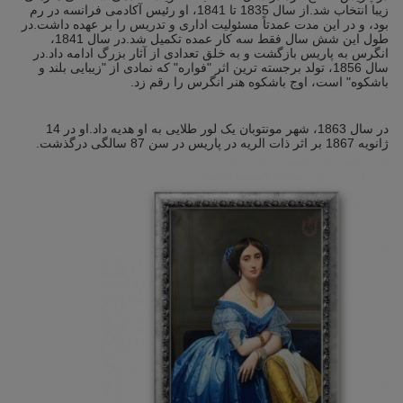
زیبا انتخاب شد.از سال 1835 تا 1841، او رئیس آکادمی فرانسه در رم
بود، و در این مدت عمدتاً مسئولیت اداری و تدریس را بر عهده داشت.در
طول این شش سال فقط سه کار عمده تکمیل شد.در سال 1841،
انگرس به پاریس بازگشت و به خلق تعدادی از آثار بزرگ ادامه داد.در
سال 1856، تولد برجسته ترین اثر "فواره" که نمادی از "زیبایی بلند و
باشکوه" است، اوج باشکوه هنر انگرس را رقم زد.
در سال 1863، شهر مونتوبان یک لور طلایی به او هدیه داد.او در 14
ژانویه 1867 بر اثر ذات الریه در پاریس در سن 87 سالگی درگذشت.