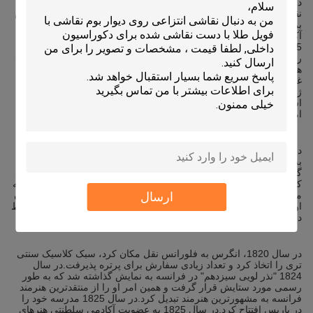
در سال 1806، انگرس عازم ایتالیا شد.در سال 1810 در ایتالیا ماند و
نقاش پرتره مقامات و شخصیت های ناپلئونی شد.در سال 1811، انگرس
برای شرکت در بازسازی کاخ کویرینال دعوت شد، رومولوس، فاتح
آکرون و رویای اوسین را خلق کرد.این دوره از رونق نسبی در سال
1815 با سقوط امپراتوری ناپلئون و خروج فرانسه از رم به پایان
رسید.انگرس از این کار ناامید شد و به گردشگران متوسل شد که پرتره
های کوچکی خلق می کردند.ویژگی‌های این نقاشی‌ها کنترل تقریباً
غیرعادی انگرس بر خط را نشان می‌دهد که شخصیت مدل را از طریق
ژست‌ها و حرکات فیگورها آشکار می‌کند و تصویر دقیق و چشمگیر
است.اگرچه این پرتره‌ها به تحسین‌برانگیزترین سریال انگر تبدیل شدند،
اما خود او آنها را به‌عنوان یک هوج‌پج رد کرد.
در سال 1814، انگرس "کاخ بزرگ" را خلق کرد و آن را در سالن 1819
به نمایش گذاشت، این نقاشی به شدت مورد حمله منتقدان قرار
گرفت.آنها انگرس را به خاطر تضعیف شکل و تحریف برهنه زن مسخره
کردند.زمانی یکی از منتقدان به شوخی گفت که زن در نقاشی دارای سه
ارسال
مهره بیش از حد است و باسن و بازوی راست لاستیکی و بدون استخوان
او که به شدت در حال انبساط است، حضوری را تشکیل می دهد که فقط
در تخیل اروتیک هنرمند وجود دارد.
در سال 1820، انگرس به فلورانس نقل مکان کرد، سبک کلاسیک سنتی
تری را اتخاذ کرد و تعداد زیادی سفارش برای پرتره پذیرفت.در سال
1824 "نذر لویی سیزدهم" در فرانسه به نمایش گذاشته شد که به طور
رسمی مورد ستایش قرار گرفت و همین امر او را از منتقدترین هنرمند
فرانسه به مشهورترین هنرمند تبدیل کرد.در سال 1825 مدرسه خود را
در پاریس افتتاح کرد.در سال 1825 به عضویت آکادمی سلطنتی هنرهای