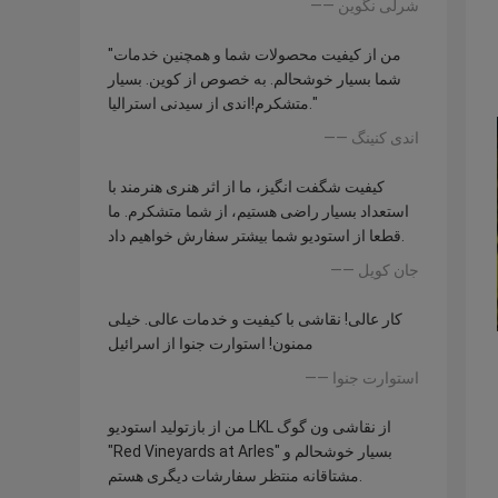
—— شرلی نگوین
"من از کیفیت محصولات شما و همچنین خدمات
شما بسیار خوشحالم. به خصوص از کوین. بسیار
متشکرم!اندی از سیدنی استرالیا."
—— اندی کنینگ
کیفیت شگفت انگیز، ما از اثر هنری هنرمند با
استعداد بسیار راضی هستیم، از شما متشکرم. ما
قطعا از استودیو شما بیشتر سفارش خواهیم داد.
—— جان کویل
کار عالی! نقاشی با کیفیت و خدمات عالی. خیلی
ممنون! استوارت جنوا از اسرائیل
—— استوارت جنوا
من از بازتولید استودیو LKL از نقاشی ون گوگ
"Red Vineyards at Arles" بسیار خوشحالم و
مشتاقانه منتظر سفارشات دیگری هستم.