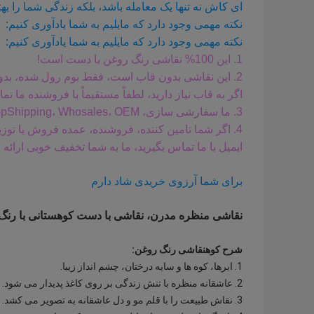
ای کاش نه تنها یک معامله باشد، بلکه زندگی شما را بهت
نکته مهمی وجود دارد که مایلیم به شما یادآوری کنیم:
نکته مهمی وجود دارد که مایلیم به شما یادآوری کنیم:
1. این 100% نقاشی رنگ روغن با دست است!
2. این نقاشی بدون قاب است، فقط بوم رول شده، بدون قاب بیرونی و بدون قاب داخلی.
اگر به قاب نیاز دارید، لطفاً مستقیماً با فروشنده ما تم
3. ما سفارشی سازی، DropShipping، Whosales، OEM، و غیره را می پذیریم. لطفاً از طریق پیام با ما تماس بگیرید.
4. اگر شما تامین کننده، فروشنده، عمده فروش یا توز
ایمیل با ما تماس بگیرید، ما به شما تخفیف خوبی ارائه 
برای شما آرزوی خریدی شاد دارم
نقاشی منظره مدرن، نقاشی با دست کوهستانی با رنگ ر
شرح کوه
نقاشی رنگ روغن
:
1. ابرها، کوه ها و سایه درختان، چشم انداز زیبا.
2. عاشقانه منظره با تنش زندگی بر روی کاغذ پدیدار می شود.
3. نقاش طبیعت را با قلم مو و دل عاشقانه به تصویر می کشد.