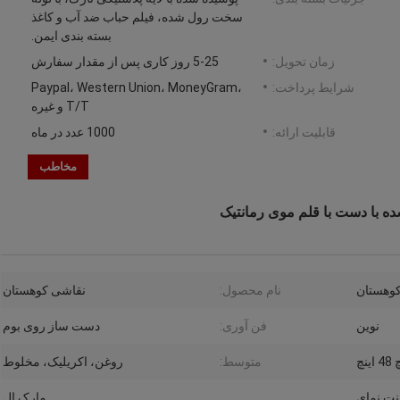
سخت رول شده، فیلم حباب ضد آب و کاغذ
بسته بندی ایمن.
زمان تحویل:
5-25 روز کاری پس از مقدار سفارش
شرایط پرداخت:
Paypal، Western Union، MoneyGram،
T/T و غیره
قابلیت ارائه:
1000 عدد در ماه
مخاطب
 با دست با قلم موی رمانتیک
وهستان
نام محصول:
نقاشی کوهستان
نوین
فن آوری:
دست ساز روی بوم
متوسط:
روغن، اکریلیک، مخلوط
ینت نمای
مارک ال