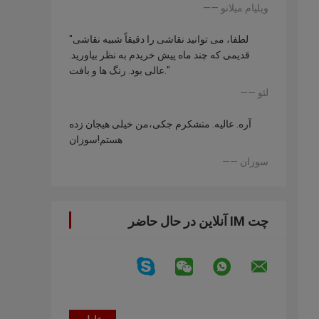
—— ویلیام میلانو
"لطفا، می توانید نقاشی را دقیقاً شبیه نقاشی
قدیمی که چند ماه پیش خریدم به نظر بیاورید.
عالی بود. رنگ ها و بافت."
—— لئو
آره. عالیه. متشکرم جکی،من خیلی هیجان زده
هستم!سوزان
—— سوزان
چت IM آنلاین در حال حاضر