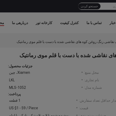
جستجو کردن
خبار
تماس با ما
کنترل کیفیت
کارخانه تور
دربارهی ما
مح
نقاشی رنگ روغن کوه های نقاشی شده با دست با قلم موی رمانتیک
ی نقاشی شده با دست با قلم موی رمانتیک
جزئیات محصول:
محل منبع:
Xiamen، چین
نام تجاری:
LKL
شماره مدل:
MLS-1052
پرداخت:
ار حداقل تعداد سفارش:
1 قطعه
قیمت:
US $1 - 59 / Piece
جزئیات بسته بندی:
پوشیده شده با لایه پلاستیکی نازک، با لوله